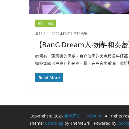
專欄
遊戲
16 6 月, 2020
睽違千年的萌狼
【BanG Dream人物傳-和
她留有一頭飄逸的黑髮，身穿漆黑的夾克與長牛仔褲
如披頭四《黑鳥》的歌詞一樣，在黑夜中歌唱，收拾
Read More
Copyright © 2026
香港同人．HKDoujin
. All rights r
Theme:
ColorMag
by ThemeGrill. Powered by
WordP