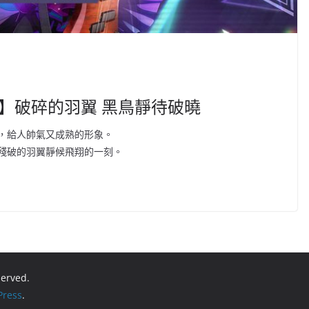
奏蕾】破碎的羽翼 黑鳥靜待破曉
，給人帥氣又成熟的形象。
殘破的羽翼靜候飛翔的一刻。
eserved.
ress
.