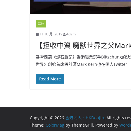
其他
11 10 月, 2019
Adam
【拒收中資 魔獸世界之父Mark
暴雪嚴罰《爐石戰記》香港職業選手Blitzchun
世界》創始首席設計師Mark Kern也在個人Twit
Read More
Copyright © 2026
香港同人．HKDoujin
. All rights r
Theme:
ColorMag
by ThemeGrill. Powered by
WordP