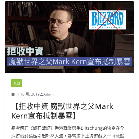
其他
11 10 月, 2019
Adam
【拒收中資 魔獸世界之父Mark
Kern宣布抵制暴雪】
暴雪嚴罰《爐石戰記》香港職業選手Blitzchung的決定在全
球遊戲討論區引起軒然大波，暴雪旗下王牌遊戲之一《魔獸