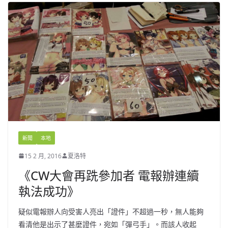
新聞
本地
15 2 月, 2016
夏洛特
《CW大會再跣參加者 電報辦連續
執法成功》
疑似電報辦人向受害人亮出「證件」不超過一秒，無人能夠
看清他是出示了甚麼證件，宛如「彈弓手」。而該人收起