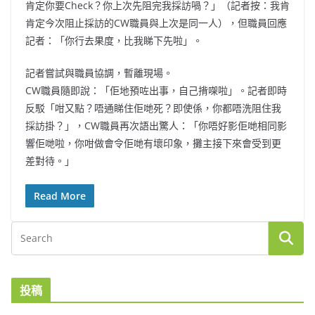
肯定你要Check？你上次先阻完我採訪喎？」（記者按：我肯
肯定今次阻止採訪的CW職員與上次是同一人），但職員回應
記者：「你行去果度，比我睇下先啦」。
記者嘗試與職員協調，暫離現場。
CW職員隨即說：「佢地預咗出事，自己揹㗎啦」。記者即時
反駁「咁又點？唔通睇住佢哋死？即使係，你都唔洗阻住我
採訪掛？」，CW職員再次語出驚人：「你唔好影佢哋相同影
響佢哋啦，你咁做會令佢哋有壞印象，攤主接下來會受到更
差對待。」
Read More
投稿