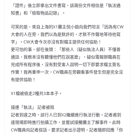
「證件」後立即拿出文件書寫，該兩份文件相信是「執法通
知書」和「檢取物品記錄」。
可笑的是，來自上海的X1攤主倪小姐向我們坦言「因為有CW
大會的人在旁，我們以為是默許的，才默不作聲地等待他寫
字」。CW大會今次亦沒有對檔主提供任何協助！
更可怕的事，卻在後頭：「那些人（疑似執法人員）不懂普
通話，我根本沒有聽懂他們在說甚麼」，疑似電報辦職員在
完成所有程序後，沒有對受害人說明一切下即要求檔主簽名
作實！我再重申一次，CW職員在旁觀看事件發生但是完全沒
有提供協助！
X1檔被檢走2種共3本本子。
接連「執法」 記者被阻
記者到達之時，該行人已到X2繼續進行執法行動。記者甫到
達現場即時進行拍攝工作，並嘗試接觸攤主了解事件。此時
CW職員向記者搭話，要求記者出示證明，記者隨即回應「你