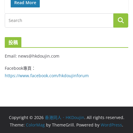
Read More
投稿
Email: news@hkdoujin.com
Facebook專頁：
https://www.facebook.com/hkdoujinforum
Copyright © 2026
香港同人．HKDoujin
. All rights reserved.
Theme:
ColorMag
by ThemeGrill. Powered by
WordPress
.