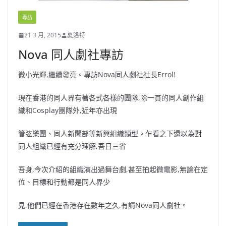
專訪
21 3 月, 2015
夏洛特
Nova 同人劇社專訪
微小光輝,繼續發亮。專訪Nova同人劇社社長Errol!
現在香港的同人界有著各式各樣的團隊,除一貫的同人創作組
織和Cosplay團隊外,近年亦出現
管弦樂團、同人新聞部等新興組織類型。乍看之下還以為對
同人組織已經有充分理解,吾日三省
吾身,今次介紹的組織演出過舞台劇,甚至拍起微電影,無論在定
位、目標和行動都是同人界少
見,他們已經在香港存在數年之久,有請Nova同人劇社。