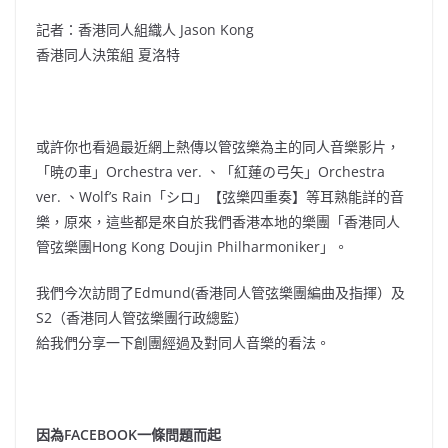
記者：香港同人組織人 Jason Kong
香港同人決策組 夏洛特
或許你也看過最近網上熱傳以管弦樂為主的同人音樂影片，
「暁の車」Orchestra ver. 、「紅蓮の弓矢」Orchestra
ver. 、Wolf’s Rain「シロ」【弦樂四重奏】等耳熟能詳的音
樂，原來，這些都是來自於我們香港本地的樂團「香港同人
管弦樂團Hong Kong Doujin Philharmoniker」。
我們今次訪問了Edmund(香港同人管弦樂團編曲及指揮）及
S2（香港同人管弦樂團行政總監）
給我們分享一下創團經過及對同人音樂的看法。
因為FACEBOOK一條問題而起