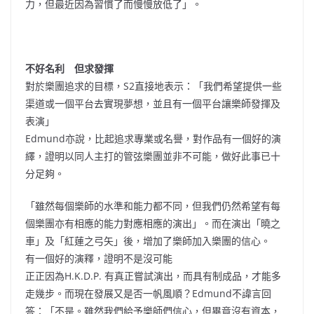
力，但最近因為習慣了而慢慢放低了」。
不好名利 但求發揮
對於樂團追求的目標，S2直接地表示：「我們希望提供一些
渠道或一個平台去實現夢想，並且有一個平台讓樂師發揮及
表演」
Edmund亦說，比起追求專業或名譽，對作品有一個好的演
繹，證明以同人主打的管弦樂團並非不可能，做好此事已十
分足夠。
「雖然每個樂師的水準和能力都不同，但我們仍然希望有每
個樂團亦有相應的能力對應相應的演出」。而在演出「曉之
車」及「紅蓮之弓矢」後，增加了樂師加入樂團的信心。
有一個好的演釋，證明不是沒可能
正正因為H.K.D.P. 有真正嘗試演出，而具有制成品，才能多
走幾步。而現在發展又是否一帆風順？Edmund不諱言回
答：「不是。雖然我們給予樂師們信心，但畢竟沒有資本，