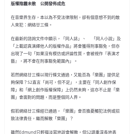
版權陰霾未散 公開發佈成危
在音樂界生存，本以為不受法律限制，卻有個意想不到的敵
人來犯：網絡廿三條。
在最新的諮詢文件中顯示，「同人誌」、 「同人小說」及
「上載認真演繹他人的版權作品」將會獲得刑事豁免，但亦
出現了一句「如果沒有模仿或評論性質，會被視作『表演才
藝』，將不會在刑事豁免範圍內」。
若然網絡廿三條以現行條文通過，又能否為「樂團」提供足
夠保障？S2直言「尚可，但不足」，主要在「同人創作保
障」和「網上創作版權保障」上仍然未夠，這亦不止是「樂
團」會面對的問題，而是整個同人界。
假若網絡廿三條經已通過，「樂團」會否擔憂觸犯法例或招
致法律責任，繼而解散「樂團」？
雖然Edmund只輕描淡寫地說會解散，但S2語重深長地表