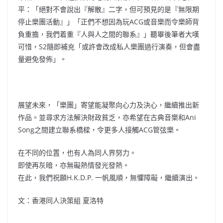
平：「絕對不會說出『解散』二字，但可預見的是『無限期
停止樂團活動』」「正們不想因為玩ACG或音樂而令樂師背
負重擔，我們着重『人與人之間的聯系』」聽畢後筆者大嘆
可惜，S2隨即補充「或許會改成私人樂團過行演奏，但會盡
量避免發佈」。
展望未來，「樂團」寄望能凝聚向心力及決心，繼續推出新
作品。並尋求方法解決財政貧乏，亦希望在古典音樂和Ani
Song之間建立聯系橋樑，令更多人接觸ACG管弦樂。
在不同的位置，也有人為同人界努力。
即使再灰暗，亦無礙熱情發光發熱。
在此，我們祝願H.K.D.P. 一帆風順，無懼障礙，繼續演出。
文：香港同人決策組 夏洛特