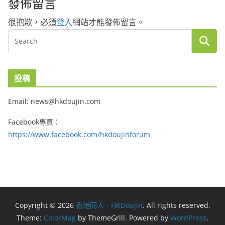
發佈留言
很抱歉，必須
登入
網站才能發佈留言。
投稿
Email: news@hkdoujin.com
Facebook專頁：
https://www.facebook.com/hkdoujinforum
Copyright © 2026
香港同人．HKDoujin
. All rights reserved.
Theme:
ColorMag
by ThemeGrill. Powered by
WordPress
.