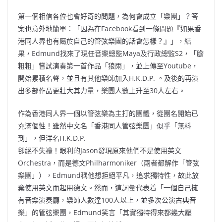
第一個相信各位也會好奇的問題，為何會成立「樂團」？答
案也意外地簡單：「因為在Facebook看到一條問題『如果香
港同人界也有屬於自己的管弦樂團的話會怎樣？』」，結
果，Edmund找來了現任音樂總監Maya及行政總監S2，「膽
粗粗」嘗試演奏第一首作品「狼雨」，並上傳至Youtube，
開始累積名聲，並且有其他樂師加入H.K.D.P. 。及後的再演
出多部作品更壯大其力量，樂團人數上升至30人左右。
作為香港同人界一個以管弦樂為主打的團體，從團名開始已
充滿個性！雖然中文名「香港同人管弦樂團」似乎「無料
到」，但洋名H.K.D.P.
卻絕不失禮！眼利的Jason發現原來他們不是使用英文
Orchestra，而是德文Philharmoniker（兩者都解作「管弦
樂團」），Edmund稱他想拒絕平凡，追求獨特性，故此放
棄使用英文而起用德文。然而，這詞彙代表着「一個自己擁
有音樂演奏廳，樂師人數達100人以上，並多次公演古典音
樂」的管弦樂團，Edmund笑言「其實獨特得來都幾大壓