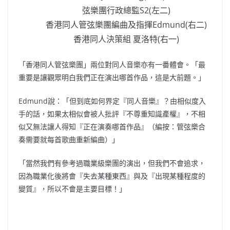
弦樂團行政總監S2(左二)
香港同人管弦樂團編曲及指揮Edmund(右二)
香港同人決策組 夏洛特(右一)
「香港同人管弦樂團」兩位對同人音樂亦有一番體會。「最
重要是讓觀眾明白我們正在演出哪首作品，這是大前題。」
Edmund說：「但到底如何界定『同人音樂』？由相似度入
手的話，如果太相似會被人批評『不尊重知識產權』，不相
似又無法讓人得知『正在演奏哪首作品』（編按：管弦樂合
奏需要就每首歌曲重新編曲）」
「當然我們有參考過職業級樂團的演出，但我們不會追求，
因為職業化後將會『失去某種東西』與及『出現某種程度的
變質』，所以不會是主要目標！」