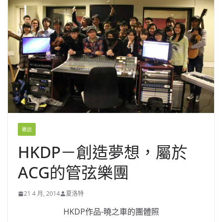
專訪
HKDP－創造夢想，屬於
ACG的管弦樂團
21 4 月, 2014
夏洛特
HKDP作品-曉之車的團體照