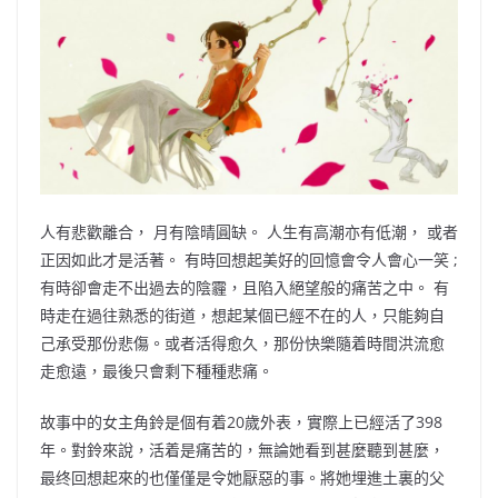
人有悲歡離合， 月有陰晴圓缺。 人生有高潮亦有低潮， 或者
正因如此才是活著。 有時回想起美好的回憶會令人會心一笑 ;
有時卻會走不出過去的陰霾，且陷入絕望般的痛苦之中。 有
時走在過往熟悉的街道，想起某個已經不在的人，只能夠自
己承受那份悲傷。或者活得愈久，那份快樂隨着時間洪流愈
走愈遠，最後只會剩下種種悲痛。
故事中的女主角鈴是個有着20歲外表，實際上已經活了398
年。對鈴來說，活着是痛苦的，無論她看到甚麼聽到甚麼，
最终回想起來的也僅僅是令她厭惡的事。將她埋進土裏的父