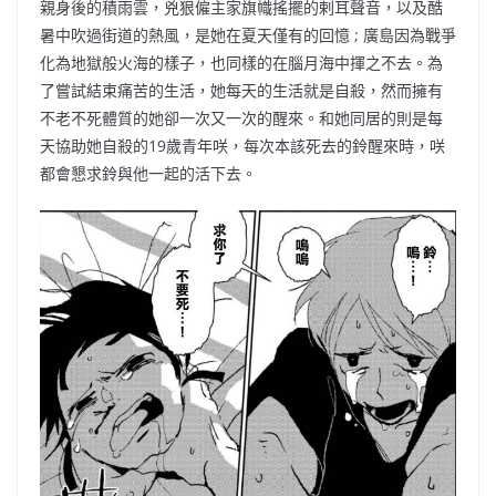
親身後的積雨雲，兇狠僱主家旗幟搖擺的剌耳聲音，以及酷
暑中吹過街道的熱風，是她在夏天僅有的回憶 ; 廣島因為戰爭
化為地獄般火海的樣子，也同樣的在腦月海中揮之不去。為
了嘗試結束痛苦的生活，她每天的生活就是自殺，然而擁有
不老不死體質的她卻一次又一次的醒來。和她同居的則是每
天協助她自殺的19歲青年咲，每次本該死去的鈴醒來時，咲
都會懇求鈴與他一起的活下去。