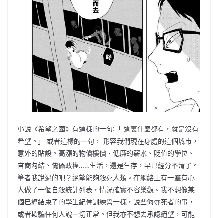
小說《希望之國》有這樣的一句:「 這裏什麼都有，就是沒有
希望。」 或者這樣的一句， 形容我們現在身處的這個城市，
意外的貼設。高漲的物價樓價、低廉的薪水、貶值的學位、
官商勾結、傀儡政權……生活，還是生存，早已經分不清了。
筆者我說過的吧？絕望能夠殺死人類。在網絡上有一羣有心
人做了一個自殺統計列表，情況確實不容樂觀。我不想像某
個已經結束了的學生紀律訓練營一樣，說些侮辱死者的事，
或者欺騙任何人說一切正常。但我亦不想去承認絕望，可能