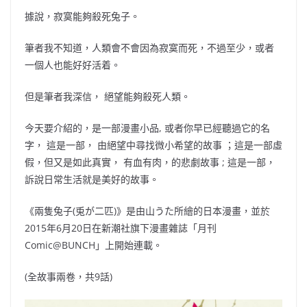
據說，寂寞能夠殺死兔子。
筆者我不知道，人類會不會因為寂寞而死，不過至少，或者
一個人也能好好活着。
但是筆者我深信， 絕望能夠殺死人類。
今天要介紹的，是一部漫畫小品, 或者你早已經聽過它的名
字， 這是一部， 由絕望中尋找微小希望的故事 ；這是一部虛
假，但又是如此真實， 有血有肉，的悲劇故事 ; 這是一部，
訴說日常生活就是美好的故事。
《兩隻兔子(兎が二匹)》是由
山うた所繪的日本漫畫，並於
2015年6月20日在新潮社旗下漫畫雜誌「月刊
Comic@BUNCH」上開始連載。
(全故事兩卷，共9話)