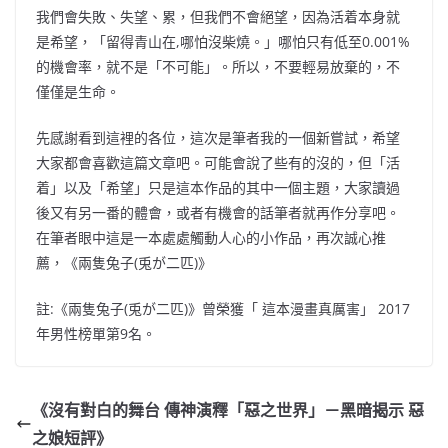
我們會失敗、失望、累，但我們不會絕望，因為活着本身就
是希望，「留得青山在,哪怕沒柴燒。」哪怕只有低至0.001%
的機會率，就不是「不可能」。所以，不要輕易放棄的，不
僅僅是生命。
先感謝看到這裡的各位，這次是筆者我的一個新嘗試，希望
大家都會喜歡這篇文章吧。可能會說了些有的沒的，但「活
着」以及「希望」只是這本作品的其中一個主題，大家讀過
後又有另一番的體會，或者有機會的話筆者就再作分享吧。
在筆者眼中這是一本處處觸動人心的小作品，再次誠心推
薦，
《兩隻兔子(兎が二匹)》
註
:
《兩隻兔子(兎が二匹)》曾榮獲「 這本漫畫真厲害」 2017
年男性榜單第9名。
《沒有對白的舞台 傳神演釋「惡之世界」－黑暗揭示 惡
之娘短評》