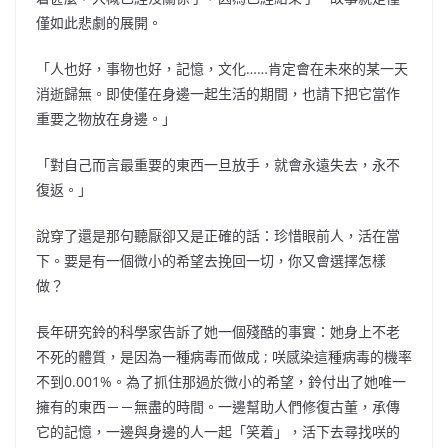
僅如此悲劇的展開。
「人也好，事物也好，記憶，文化……肯定會在未來的某一天
消逝歸無。即使僅在身邊一起生活的期間，也請下把它當作
重要之物放在身邊。」
「對自己而言最重要的東西一旦放手，就會永遠失去，永不
復返。」
說穿了還是那句聽厭卻又是正確的話：珍惜眼前人，活在當
下。要是有一個微小的希望去挽回一切，你又會選擇怎樣
做？
長年研究鈴的科學家告訴了她一個殘酷的事實：她身上不老
不死的體質，是因為一種病毒而做成 ; 咲感染這種病毒的機率
不到0.001%。為了抓住那過於微小的希望，鈴付出了她唯一
擁有的東西－－無盡的時間。一邊幫助人們修復古董，承傳
它的記憶，一邊與身邊的人一起「笑着」，活下去尋找咲的