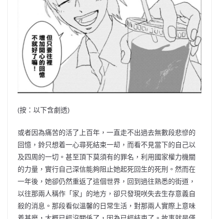
(按：以下含劇透)
或者因為痛苦的活了上百年，一直走不出過去無數段悲慘的
回憶，鈴只想着一心尋死結束一刧，而看不見當下的自己以
及四周的一切。甚至頂下莫須有的罪名，利用國家權力機關
的力量，實行自己深信能夠阻止她起死回生的死刑。然而在
一年後，她卻仍然重返了這個世界，回到過往熟悉的街道，
以往那兩人稱作「家」的地方，卻只發現咲失去生存意義自
殺的消息。那段看似溫馨的日常生活，對那兩人實際上意味
着甚麼，大概已經沒關係了，因為已經結束了。故事就是僅