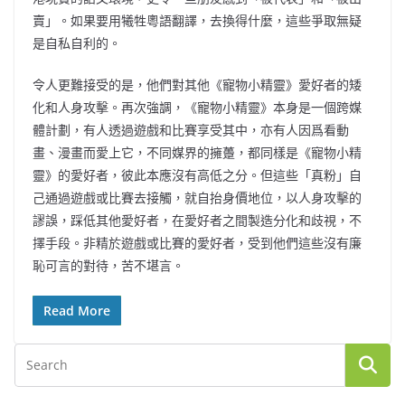
賣」。如果要用犧牲粵語翻譯，去換得什麼，這些爭取無疑
是自私自利的。
令人更難接受的是，他們對其他《寵物小精靈》愛好者的矮
化和人身攻擊。再次強調，《寵物小精靈》本身是一個跨媒
體計劃，有人透過遊戲和比賽享受其中，亦有人因爲看動
畫、漫畫而愛上它，不同媒界的擁躉，都同樣是《寵物小精
靈》的愛好者，彼此本應沒有高低之分。但這些「真粉」自
己通過遊戲或比賽去接觸，就自抬身價地位，以人身攻擊的
謬誤，踩低其他愛好者，在愛好者之間製造分化和歧視，不
擇手段。非精於遊戲或比賽的愛好者，受到他們這些沒有廉
恥可言的對待，苦不堪言。
Read More