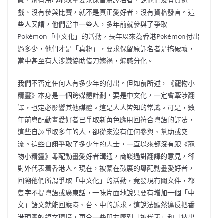
戲、沒有參與比賽，就不是真正愛好者，沒有資格發言。這
些人又謂，他們當中一些人，多年前就參與了爭取
Pokémon「中文化」的活動，長年以來為香港Pokémon付出
過多少，他們才是「真粉」，要求保留原譯名者是搞破壞，
當中甚至有人涉嫌協助借刀嫁禍，煽惑分化。
我們不否定任何人有多少年的付出。但如前所述，《寵物小
精靈》本身是一個跨媒體計劃，要是中文化，一定會牽涉翻
譯，也定必影響其他媒體。這是人人皆知的常識。可是，數
年前粵配動畫愛好者已爭取新角色應用回符合粵語的譯法，
這些自詡爭取多年的人，卻從來沒有任何參與、幫助或交
流。這些自詡爭取了多少年的人士，一直以來都沒有跟《寵
物小精靈》粵配動畫愛好者溝通，商談過對翻譯的意見，卻
對外代表着香港人。現在，被蒙在鼓裏的粵配動畫愛好者，
回溯他們所謂爭取「中文化」的活動，竟發現有關文件，都
隻字不提粵語或廣東話，一味片面地說只要有增加一個「中
文」語文就能回應港、台、中的訴求。這說法顯然違反把香
港現實的語文環境，更令一些朋友感到「被代表」和「被出