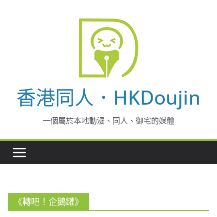
Skip
to
content
香港同人．HKDoujin
一個屬於本地動漫、同人、御宅的媒體
《轉吧！企鵝罐》