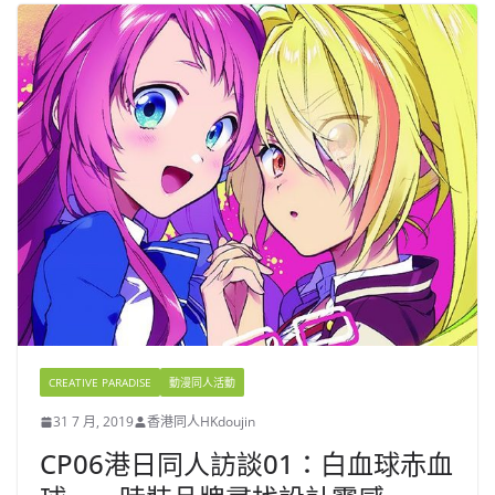
CREATIVE PARADISE
動漫同人活動
31 7 月, 2019
香港同人HKdoujin
CP06港日同人訪談01：白血球赤血