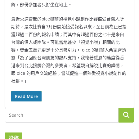
夠，部份參加者只好坐在地上。
最近火速冒起的oice舉辦的視覺小說創作比賽備受台灣人所
期待，是次比賽自7月份開始接受報名以來，至目前為止已接
獲超過二百份的報名申請；而其中有超過百份之七十是來自
台灣的個人或團隊。可能當地甚少「視覺小說」相關的比
賽，奬金五萬元更是十分具吸引力。 oice 的創辦人余家齊透
露「為了回應台灣朋友的熱烈支持，我懷著感恩的態度從香
港來到台北接觸台灣的參賽者，希望親自解說比賽的詳情，
跟 oice 的用戶交流經驗；嘗試促進一個熱愛視覺小說創作的
社群。」
Read More
投稿