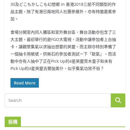
30及どこもかしこも幻想郷 in 香港2018三部不同類型的作
品主題，除了有港日兩地同人社團參展外，亦有特邀嘉賓參
加。
會場分開室內同人攤區和室外舞台區，舞台活動亦包含了三
大主題，最初舉行的是FGO大電視，活動中讓參加者上台抽
卡，讓觀眾集氣以求抽出想要的英靈。而主辦亦特別準備了
一個抽卡用帳號，供無石的參加者測試一下「歐氣」。而活
動中亦有人抽中了正在Pick Up的4星英靈茨木童子和未有
Pick Up的4星英靈吉爾伽美什，似乎集氣功效不俗？
Read More
投稿