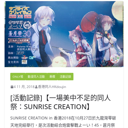
ONLY場
動漫同人活動
專欄
活動記錄
4 11 月, 2018
香港同人HKdoujin
[活動記錄]【一場美中不足的同人
祭：SUNRISE CREATION】
SUNRISE CREATION in 香港2018在10月27日於九龍灣零碳
天地完結舉行，是次活動結合炮雷擊戰よーい！45，蒼月祭