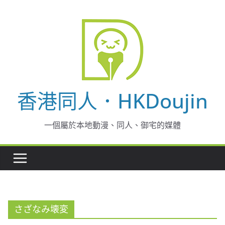
Skip
to
content
香港同人．HKDoujin
一個屬於本地動漫、同人、御宅的媒體
さざなみ壊変