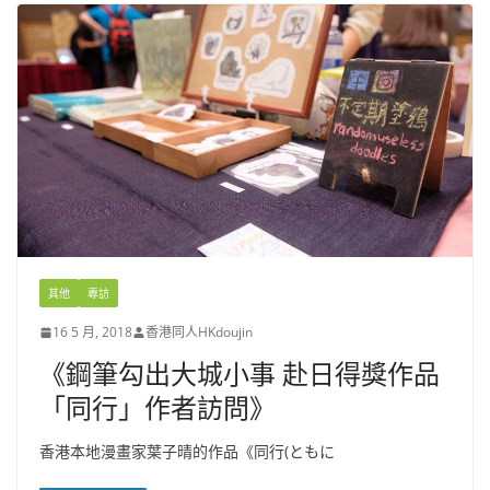
其他
專訪
16 5 月, 2018
香港同人HKdoujin
《鋼筆勾出大城小事 赴日得獎作品
「同行」作者訪問》
香港本地漫畫家葉子晴的作品《同行(ともに