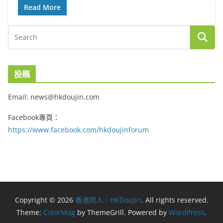
Read More
投稿
Email: news@hkdoujin.com
Facebook專頁：
https://www.facebook.com/hkdoujinforum
Copyright © 2026
香港同人．HKDoujin
. All rights reserved.
Theme:
ColorMag
by ThemeGrill. Powered by
WordPress
.