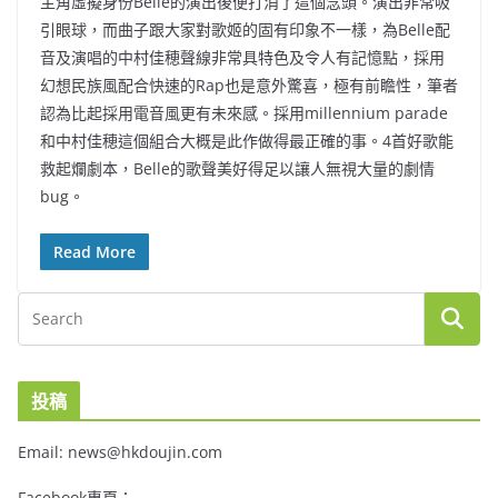
主角虛擬身份Belle的演出後便打消了這個念頭。演出非常吸
引眼球，而曲子跟大家對歌姬的固有印象不一樣，為Belle配
音及演唱的中村佳穂聲線非常具特色及令人有記憶點，採用
幻想民族風配合快速的Rap也是意外驚喜，極有前瞻性，筆者
認為比起採用電音風更有未來感。採用millennium parade
和中村佳穂這個組合大概是此作做得最正確的事。4首好歌能
救起爛劇本，Belle的歌聲美好得足以讓人無視大量的劇情
bug。
Read More
投稿
Email: news@hkdoujin.com
Facebook專頁：