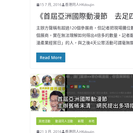
15 7 月, 2016
香港同人HKdoujin
《首屆亞洲國際動漫節 去足
主辦方聲稱有超過120個參展商，但記者把現場攤位
個展商，實在無法理解如何得出4倍多的數量。記者
漫產業經貿日」的人，與之後4天公眾活動可謂毫無
Read More
其他活動
動漫同人活動
新聞
本地
21 3 月, 2016
香港同人HKdoujin