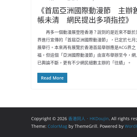
《首屆亞洲國際動漫節 主辦
帳未清 網民提出多項指控》
再多一個動漫展登陸香港？說到的是近來不斷於
界進行宣傳的「首屆亞洲國際動漫節」，已定於七月
展舉行。本來再有展覽於香港首屆舉辦應是ACG界之
福，但這個「亞洲國際動漫節」由宣布舉辦至今，網
已輿論不斷，更有不少網民細數主辦的「往績」。
Read More
Copyright © 2026
香港同人．HKDoujin
. All rights r
Theme:
ColorMag
by ThemeGrill. Powered by
WordP