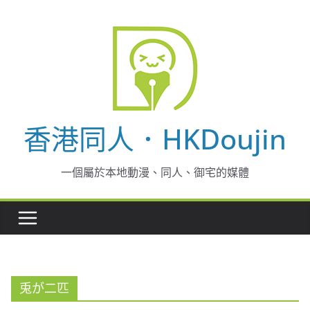
Skip
to
content
香港同人．HKDoujin
一個屬於本地動漫、同人、御宅的媒體
兎が二匹