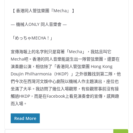
【 香港同人管弦樂團『Mecha』 】
— 機械人ONLY 同人音樂會 —
「めっちゃMECHA！」
宣傳海報上的名字則只是寫著「Mecha」，我姑且叫它
Mecha吧。香港的同人音樂能誕生出一隊管弦樂團，還要在
演奏廳公演，相信除了「香港同人管弦樂團 Hong Kong
Doujin Philharmonia（HKDP）」之外很難找到第二隊，他
們今次在西灣河文娛中心劇院以機械人作主題演出，座位也
坐滿了大半。我訪問了幾位入場觀眾，有些觀眾事前沒有接
觸過HKDP，而是在Facebook上看見演奏會的宣傳，感興趣
而入場。
Read More