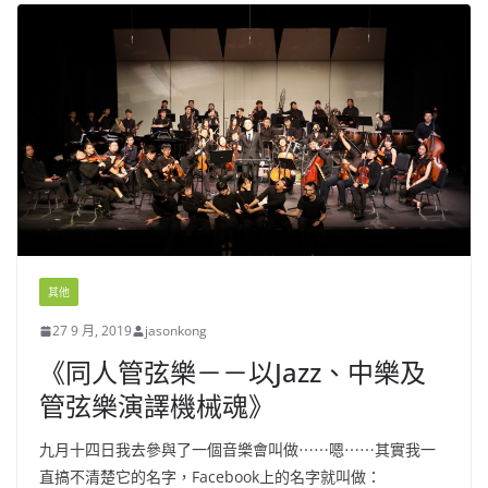
其他
27 9 月, 2019
jasonkong
《同人管弦樂－－以Jazz、中樂及
管弦樂演譯機械魂》
九月十四日我去參與了一個音樂會叫做⋯⋯嗯⋯⋯其實我一
直搞不清楚它的名字，Facebook上的名字就叫做：