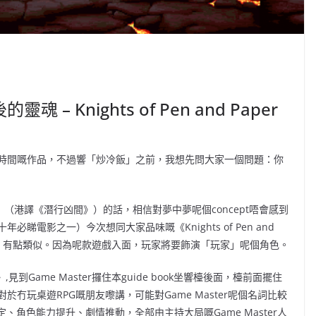
 Knights of Pen and Paper
時間嘅作品，不過響「炒冷飯」之前，我想先問大家一個問題：你
eption》（港譯《潛行凶間》）的話，相信對夢中夢呢個concept唔會感到
電影之一）今次想同大家品味嘅《Knights of Pen and
夢中夢」有點類似。因為呢款遊戲入面，玩家將要飾演「玩家」呢個角色。
到Game Master攞住本guide book坐響檯後面，檯前面擺住
冇玩桌遊RPG嘅朋友嚟講，可能對Game Master呢個名詞比較
、角色能力提升、劇情推動，全部由主持大局嘅Game Master人