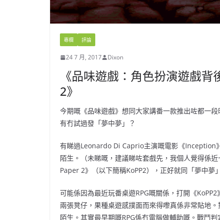
專欄
評論
24 7 月, 2017
Dixon
《品味遊戲：角色扮演遊戲背後的靈魂 –
2》
今期嘅《品味遊戲》想同大家講番一款推出咗都一段
有冇試過發「夢中夢」？
有睇過Leonardo Di Caprio主演嘅電影《Inc
陌生。（未睇嘅，建議睇咗套戲先，我個人覺得係近十年必睇
Paper 2》（以下簡稱KoPP2），正好就同「
可能係因為最近玩番桌遊RPG嘅關係，打開《KoPP2》,見
兩張凳仔，果種桌遊感撲面而來得嚟真係非常貼地。對於
陌生。其實最早期嘅RPG係冇電腦做輔助嘅。戰鬥判定