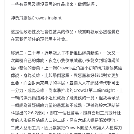
一些有意思及很沒意思的作品出來，做個點評：
神勇飛鷹俠Crowds Insight
這是個政治性及社會性甚高的作品，欣賞時觀眾必然發覺它
在寫我們所住的現代民主社會…
經過二、三十年，近年龍之子不斷推出經典新編，一次又一
次顛覆自己的傳統，夜之小雙俠讓賊黨小多龍女判斷傳說英
雄小雙俠的善惡，上一輯Crowds主角讓小初解構飛鷹俠英雄
傳說，身為英雄，比起擊倒惡黨，與惡黨和好超越對立更加
重要，而面對素來無助的平民，宣揚人人在網絡時代都可出
一分力，成為英雄。到本季推出的Crowds第二輯Insight，上
一輯的漂亮偽娘累小姐也成為了飛鷹俠的一員，但故事矛頭
一轉變為質疑網絡力量的愚蠢和不成熟，理據為鈴木理詰夢
科提出的2:6:2原則，即在一個社會裏，能夠善用工具提升社
會的人永遠只佔總人口的二成，另有六成人總是隨波逐流，
二成人惡用工具，因此累累把Crowds賜給大眾讓人人獲得力