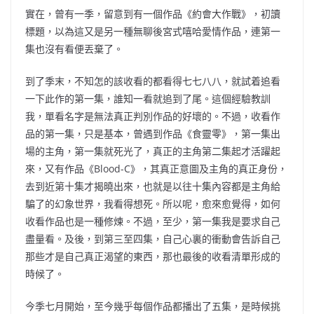
實在，曾有一季，留意到有一個作品《約會大作戰》，初讀
標題，以為這又是另一種無聊後宮式嘻哈愛情作品，連第一
集也沒有看便丟棄了。
到了季末，不知怎的該收看的都看得七七八八，就試着追看
一下此作的第一集，誰知一看就追到了尾。這個經驗教訓
我，單看名字是無法真正判別作品的好壞的。不過，收看作
品的第一集，只是基本，曾遇到作品《食靈零》，第一集出
場的主角，第一集就死光了，真正的主角第二集起才活躍起
來，又有作品《Blood-C》，其真正意圖及主角的真正身份，
去到近第十集才揭曉出來，也就是以往十集內容都是主角給
騙了的幻象世界，我看得想死。所以呢，愈來愈覺得，如何
收看作品也是一種修煉。不過，至少，第一集我是要求自己
盡量看。及後，到第三至四集，自己心裏的衝動會告訴自己
那些才是自己真正渴望的東西，那也最後的收看清單形成的
時候了。
今季七月開始，至今幾乎每個作品都播出了五集，是時候挑