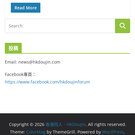
Read More
投稿
Email: news@hkdoujin.com
Facebook專頁：
https://www.facebook.com/hkdoujinforum
Copyright © 2026
香港同人．HKDoujin
. All rights reserved.
Theme:
ColorMag
by ThemeGrill. Powered by
WordPress
.