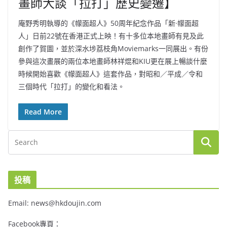
畫師大談「拉打」歷史變遷】
庵野秀明執導的《幪面超人》50周年紀念作品「新·幪面超
人」日前22號在香港正式上映！有十多位本地畫師有見及此
創作了賀圖，並於深水埗荔枝角Moviemarks一同展出。有份
參與這次畫展的兩位本地畫師林祥焜和KIU更在展上暢談什麼
時候開始喜歡《幪面超人》這套作品，對昭和／平成／令和
三個時代「拉打」的變化和看法。
Read More
投稿
Email: news@hkdoujin.com
Facebook專頁：