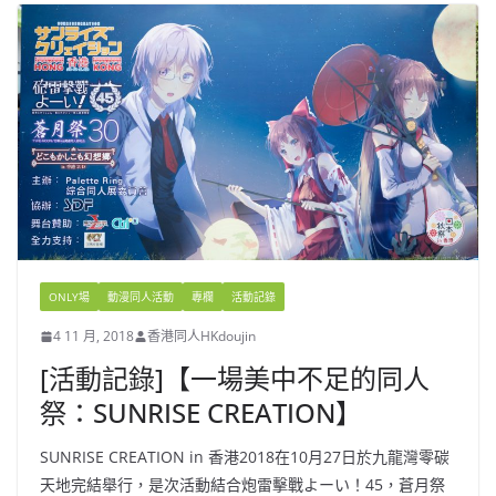
ONLY場
動漫同人活動
專欄
活動記錄
4 11 月, 2018
香港同人HKdoujin
[活動記錄]【一場美中不足的同人
祭：SUNRISE CREATION】
SUNRISE CREATION in 香港2018在10月27日於九龍灣零碳
天地完結舉行，是次活動結合炮雷擊戰よーい！45，蒼月祭