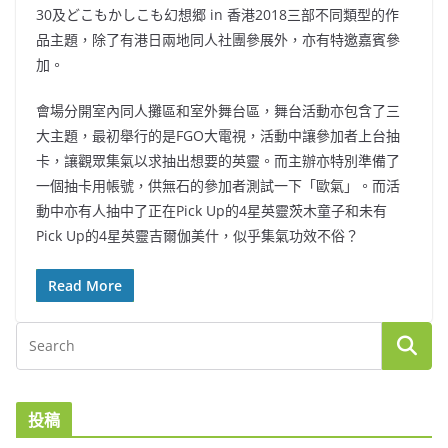
30及どこもかしこも幻想郷 in 香港2018三部不同類型的作
品主題，除了有港日兩地同人社團參展外，亦有特邀嘉賓參
加。
會場分開室內同人攤區和室外舞台區，舞台活動亦包含了三
大主題，最初舉行的是FGO大電視，活動中讓參加者上台抽
卡，讓觀眾集氣以求抽出想要的英靈。而主辦亦特別準備了
一個抽卡用帳號，供無石的參加者測試一下「歐氣」。而活
動中亦有人抽中了正在Pick Up的4星英靈茨木童子和未有
Pick Up的4星英靈吉爾伽美什，似乎集氣功效不俗？
Read More
投稿