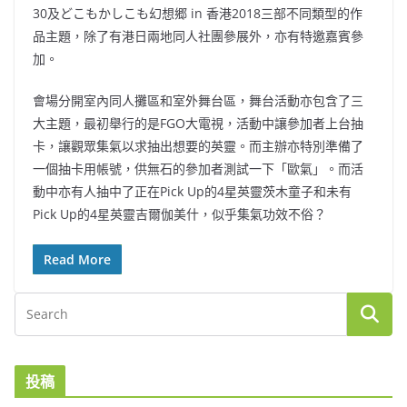
30及どこもかしこも幻想郷 in 香港2018三部不同類型的作
品主題，除了有港日兩地同人社團參展外，亦有特邀嘉賓參
加。
會場分開室內同人攤區和室外舞台區，舞台活動亦包含了三
大主題，最初舉行的是FGO大電視，活動中讓參加者上台抽
卡，讓觀眾集氣以求抽出想要的英靈。而主辦亦特別準備了
一個抽卡用帳號，供無石的參加者測試一下「歐氣」。而活
動中亦有人抽中了正在Pick Up的4星英靈茨木童子和未有
Pick Up的4星英靈吉爾伽美什，似乎集氣功效不俗？
Read More
投稿