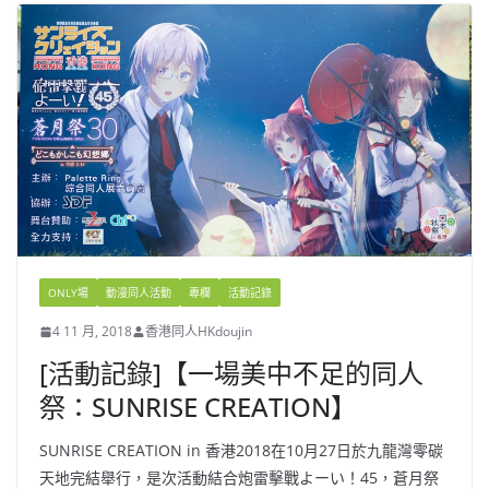
ONLY場
動漫同人活動
專欄
活動記錄
4 11 月, 2018
香港同人HKdoujin
[活動記錄]【一場美中不足的同人
祭：SUNRISE CREATION】
SUNRISE CREATION in 香港2018在10月27日於九龍灣零碳
天地完結舉行，是次活動結合炮雷擊戰よーい！45，蒼月祭