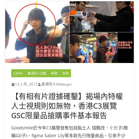
C3AFA
動漫同人活動
新聞
本地
13 2 月, 2017
香港同人HKdoujin
【有相有片證據確鑿】揭場內特權
人士視規則如無物，香港C3展覽
GSC限量品搶購事件基本報告
Goodsmile於今年C3展覽發售包括黏土人 瑞鶴改、ぐだ子(簡
稱GD子)、figma Saber Lily等多款先行限量商品，引來不少