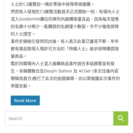
人士於C3展覽前一晚於寒夜中排隊等候搶購。
然而有人發現於C3展覽活動首天正式開始一刻，有場內人士
混入Goodsmile攤位的隊列內搶購限量貨品，因為每天發售
的名額十分稀少，能購買的名額僅十數個，令不少徹夜排隊
的人士撲空。
事件於網絡引發熱烈討論，有人表示此事已屢見不鮮，年年
都有事前取得入場許可方法的「特權人士」偷步排隊購買限
量商品。
鑑於同類場內人士混入搶購商品事件過往多屆展覽皆有發
生，本媒體聯合及Doujin Station 及 ACGer (本文往後內容
簡稱為我方)進行了此次的追蹤報導，向公眾揭露此次事件的
來龍去脈。
Read More