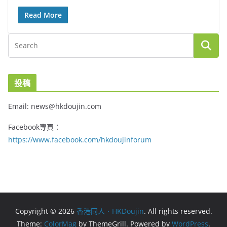
Read More
投稿
Email: news@hkdoujin.com
Facebook專頁：
https://www.facebook.com/hkdoujinforum
Copyright © 2026
香港同人．HKDoujin
. All rights reserved.
Theme:
ColorMag
by ThemeGrill. Powered by
WordPress
.