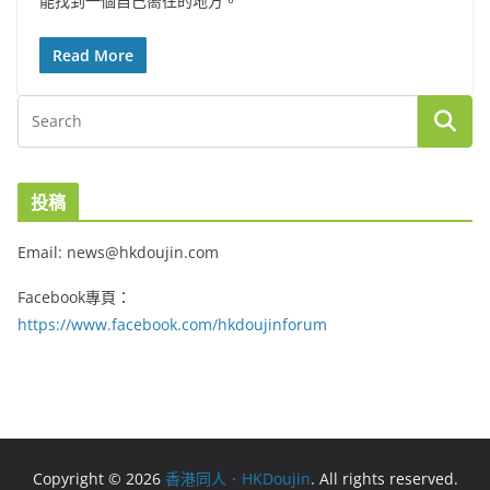
能找到一個自己嚮往的地方。
Read More
投稿
Email: news@hkdoujin.com
Facebook專頁：
https://www.facebook.com/hkdoujinforum
Copyright © 2026
香港同人．HKDoujin
. All rights reserved.