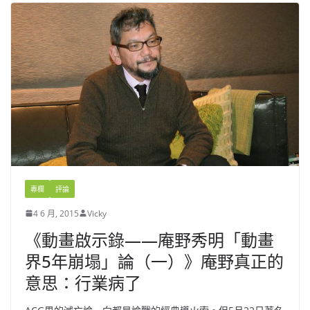
專欄
評論
4 6 月, 2015
Vicky
《動畫啟示錄——庵野秀明「動畫
界5年崩塌」論（一）》庵野真正的
意思：行業病了