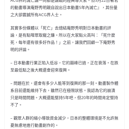
ACG界的滅亡論一向都是論戰的經典導火索。但5月22日著名
的動畫導演庵野秀明親自說出日本動畫5年內滅亡』，其份量
之大卻震撼所有ACG界人士。
其實多份媒體以「死亡」去總結庵野秀明對日本動畫的評
論，是有點嘩眾取寵之嫌。所以在大家點火高叫：「死什麼
死，每年還有很多好作品！」之前，讓我們回顧一下庵野秀
明的評論。
– 日本動畫行業正陷入低谷，它的巔峰已過，正在衰落。在跌
至最低點之後大概還會迎來復興。
– 問題在於，還會有多少人能等到復興的那一刻。動畫製作體
系目前還能維持下去，雖然已在極限狀態。我認為它的崩潰
只是時間問題。大概還能堅持5年吧，但20年的時間肯定堅持
不了。
– 觀眾人群的縮小導致資金減少，日本的整體環境是不允許無
憂無慮地進行動畫創作的。