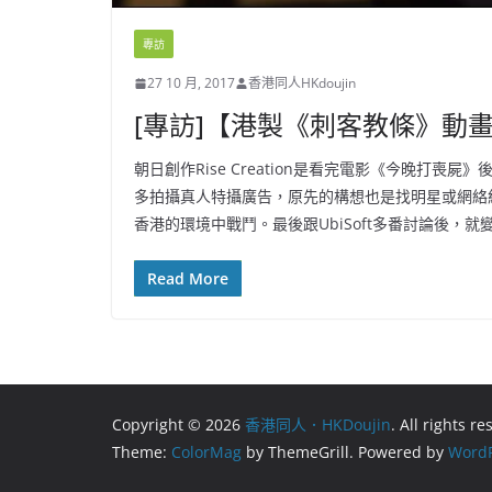
專訪
27 10 月, 2017
香港同人HKdoujin
[專訪]【港製《刺客教條》動
朝日創作Rise Creation是看完電影《今晚打喪屍》後
多拍攝真人特攝廣告，原先的構想也是找明星或網絡紅人
香港的環境中戰鬥。最後跟UbiSoft多番討論後
Read More
Copyright © 2026
香港同人．HKDoujin
. All rights r
Theme:
ColorMag
by ThemeGrill. Powered by
WordP