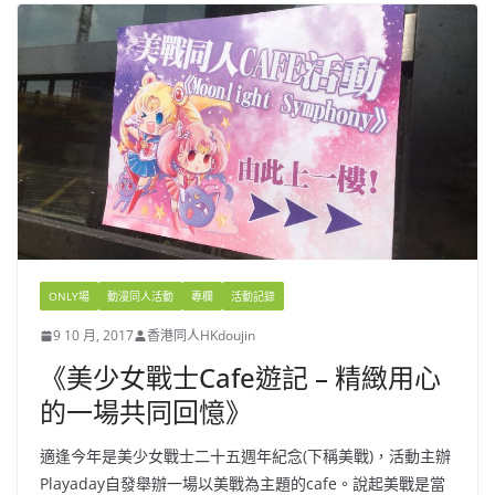
ONLY場
動漫同人活動
專欄
活動記錄
9 10 月, 2017
香港同人HKdoujin
《美少女戰士Cafe遊記 – 精緻用心
的一場共同回憶》
適逢今年是美少女戰士二十五週年紀念(下稱美戰)，活動主辦
Playaday自發舉辦一場以美戰為主題的cafe。說起美戰是當