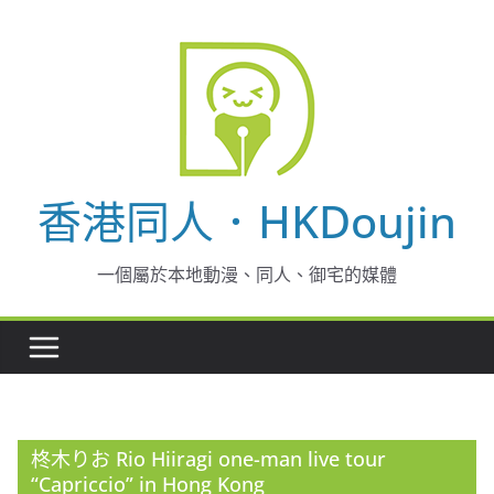
Skip
to
content
香港同人．HKDoujin
一個屬於本地動漫、同人、御宅的媒體
柊木りお Rio Hiiragi one-man live tour
“Capriccio” in Hong Kong