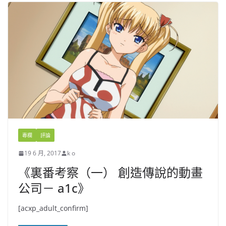
專欄
評論
19 6 月, 2017
k o
《裏番考察（一） 創造傳說的動畫
公司－ a1c》
[acxp_adult_confirm]