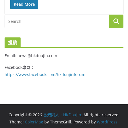
Read More
投稿
Email: news@hkdoujin.com
Facebook專頁：
https://www.facebook.com/hkdoujinforum
Copyright © 2026
香港同人．HKDoujin
. All rights reserved.
Theme:
ColorMag
by ThemeGrill. Powered by
WordPress
.