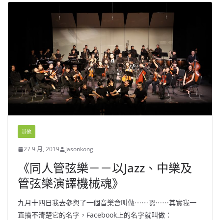
其他
27 9 月, 2019
jasonkong
《同人管弦樂－－以Jazz、中樂及
管弦樂演譯機械魂》
九月十四日我去參與了一個音樂會叫做⋯⋯嗯⋯⋯其實我一
直搞不清楚它的名字，Facebook上的名字就叫做：