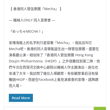
【 香港同人管弦樂團『Mecha』 】
— 機械人ONLY 同人音樂會 —
「めっちゃMECHA！」
宣傳海報上的名字則只是寫著「Mecha」，我姑且叫它
Mecha吧。香港的同人音樂能誕生出一隊管弦樂團，還要在
演奏廳公演，相信除了「香港同人管弦樂團 Hong Kong
Doujin Philharmonia（HKDP）」之外很難找到第二隊，他
們今次在西灣河文娛中心劇院以機械人作主題演出，座位也
坐滿了大半。我訪問了幾位入場觀眾，有些觀眾事前沒有接
觸過HKDP，而是在Facebook上看見演奏會的宣傳，感興趣
而入場。
Read More