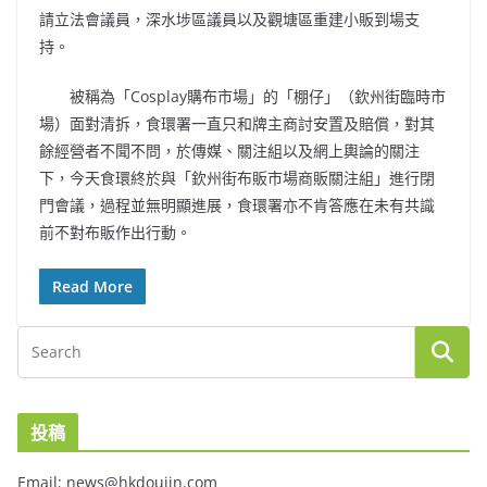
請立法會議員，深水埗區議員以及觀塘區重建小販到場支
持。
被稱為「Cosplay購布市場」的「棚仔」（欽州街臨時市
場）面對清拆，食環署一直只和牌主商討安置及賠償，對其
餘經營者不聞不問，於傳媒、關注組以及網上輿論的關注
下，今天食環終於與「欽州街布販市場商販關注組」進行閉
門會議，過程並無明顯進展，食環署亦不肯答應在未有共識
前不對布販作出行動。
Read More
投稿
Email: news@hkdoujin.com