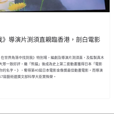
我》導演片渕須直親臨香港，剖白電影
謝你，在世界角落中找到我》特別場，編劇及導演片渕須直，及監製真木
大眾一致好評，繼「熊貓」後成為史上第二套動畫獲得日本「電影
你的名字。》，奪得第40屆日本電影金像獎最佳動畫電影。而導演
67屆藝術選獎文部科學大臣賞殊榮。