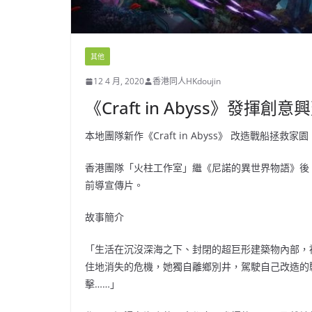
其他
12 4 月, 2020
香港同人HKdoujin
《Craft in Abyss》發揮創
本地團隊新作《Craft in Abyss》 改造戰船拯救家園
香港團隊「火柱工作室」繼《尼諾的異世界物語》後，再有新作
前導宣傳片。
故事簡介
「生活在沉沒深海之下、封閉的超巨形建築物內部，
住地消失的危機，她獨自離鄉別井，駕駛自己改造的
擊……」