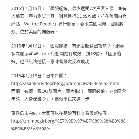
2015年1月15日：「國服艦娘」最少遭受7次黑客入侵，並有
人編寫「壓力測試工具」對其進行DDoS攻擊，並在美國白官
網站「We the People」進行聯署，要求美國關閉「國服艦
娘」位於美國的伺服器。
2015年1月16日，「國服艦娘」有網友超猛烈攻勢下，網頁
多次顯示404Error，行動開始有成效。到18號，「國服艦
娘」經已無法連接，意味著網友反攻成功。
2015年1月18日：日本新聞：
http://akankore.doorblog.jp/archives/42365552.html
而網上有傳一張QQ群圖片，圖片指出「國服艦娘」老闆雖然
申請「人身保護令」，但似乎已來遲一步…
事件仍未完結，大家可以在萌娘百科查看最新進展：
http://zh.moegirl.org/%E7%9B%97%E7%89%88%E8%88
%B0%E5%A8%98%…