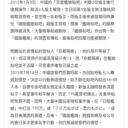
2015年1月3日：中國的「百度艦娘貼吧」判斷2位版主進行
違規操作，取消2人版主權限。次日因第3名版主無法聯絡同
被取消資格，並空降一名新版主。而版主後來被發現同時兼
任「國服艦娘貼吧」副版主資格，隨後「艦娘帖吧」的服務
團隊被消失，大量精華帖被刪除；「艦娘帖吧」亦出現一則
「國服艦娘」的頂置宣傳帖，最後貼吧回覆功能被關閉。
問題出於宣傳帖的發帖人「京都萌豚」，他的用戶等級了
18，但正常用戶的最高等級只有13。而「京都萌豚」在艦娘
貼吧並不活躍，可見事件確有可疑之處。
2015年1月14日：中國提督們怨聲四起，亦因貼吧亂七八糟
感到憤怒，決定以行動表達憤怒，如不斷在貼吧內貼出18+同
人本，目標令該吧違反規定永久關閉。新版主隨時發表頂置
帖子，希望事件和平解決、否定「70萬買吧傳言」及重申貼
吧性質不變。同時，大量中國玩家得知事件後，在「日服艦
娘」中打出「70万」或「７０万出せば、君のものに」，成
為日後潮語的基礎。及後，「國服艦娘」遊戲官網及母公司
均進行多次更換名字行動，但仍無減提督們的憤怒。