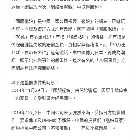
連接，網民於今次「網絡反擊戰」中取得勝利。
「國服艦娘」是中國一家公司複製「艦娘」的網站，因遊玩
內容、立繪及遊玩方式均無改變，因而戲稱「國服艦娘」。
「70萬」有多重意思，有指「艦娘貼吧」的價格，亦有指是
伺服器維護失敗的賠償金額，真相以無從稽考。而「70万出
せば、君のものに」這句說話，由中國傳到日本，再成為潮
語，顯示出抄襲事件的嚴重性，這次有名的「70萬事件」亦
因網站無法連接而終結。
以下是整個事件的時序：
2014年11月29日：「國服艦娘」由開始營運，因原作關係令
「山寨貨」亦受到廣大網民關注。
2014年12月2日：中國公司表示強烈不滿，反指日方剽竊創
作，要求角川及DMM給予解釋。中國的提督們（艦娘玩家）
紛紛指罵中國公司「不知廉恥」、「面皮比牆還厚」。