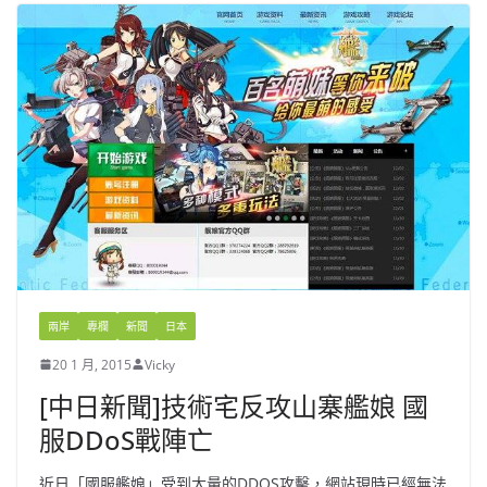
兩岸
專欄
新聞
日本
20 1 月, 2015
Vicky
[中日新聞]技術宅反攻山寨艦娘 國
服DDoS戰陣亡
近日「國服艦娘」受到大量的DDOS攻擊，網站現時已經無法