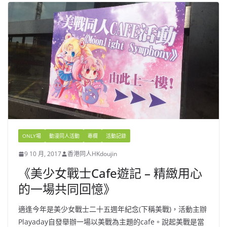
ONLY場
動漫同人活動
專欄
活動記錄
9 10 月, 2017
香港同人HKdoujin
《美少女戰士Cafe遊記 – 精緻用心
的一場共同回憶》
適逢今年是美少女戰士二十五週年紀念(下稱美戰)，活動主辦
Playaday自發舉辦一場以美戰為主題的cafe。說起美戰是當