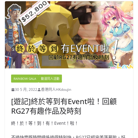
RAINBOW GALA
動漫同人活動
30 5 月, 2022
香港同人HKdoujin
[遊記]終於等到有Event啦！回顧
RG27有趣作品及時刻
終！於！等！到！有！Event！啦！
不過快樂既時間總係過得特別快，RG27已經完美落幕啦，好