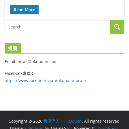
Read More
投稿
Email: news@hkdoujin.com
Facebook專頁：
https://www.facebook.com/hkdoujinforum
Copyright © 2026
香港同人．HKDoujin
. All rights reserved.
Theme:
ColorMag
by ThemeGrill. Powered by
WordPress
.