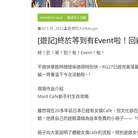
RAINBOW GALA
動漫同人活動
30 5 月, 2022
香港同人HKdoujin
[遊記]終於等到有Event啦！
終！於！等！到！有！Event！啦！
不過快樂既時間總係過得特別快，RG27已經完美落幕
編一齊重温下今次活動啦~！
現場作品介紹
Maid Cafe新手村生存攻略
雖然現在20多年前日本已經有女僕Cafe，但文化卻
驗，他將自己的經驗濃縮為這本免費的小冊子——「Ma
冊子向大家說明了體驗女僕cafe的流程。特別是跟女