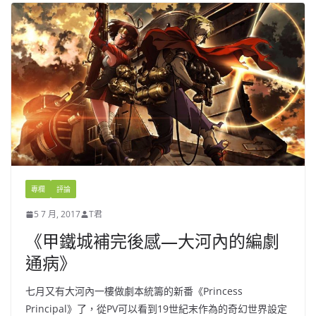
專欄
評論
5 7 月, 2017
T君
《甲鐵城補完後感—大河內的編劇
通病》
七月又有大河內一樓做劇本統籌的新番《Princess
Principal》了，從PV可以看到19世紀末作為的奇幻世界設定