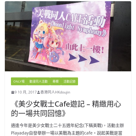
ONLY場
動漫同人活動
專欄
活動記錄
9 10 月, 2017
香港同人HKdoujin
《美少女戰士Cafe遊記 – 精緻用心
的一場共同回憶》
適逢今年是美少女戰士二十五週年紀念(下稱美戰)，活動主辦
Playaday自發舉辦一場以美戰為主題的cafe。說起美戰是當