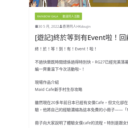
RAINBOW GALA
動漫同人活動
30 5 月, 2022
香港同人HKdoujin
[遊記]終於等到有Event啦！
終！於！等！到！有！Event！啦！
不過快樂既時間總係過得特別快，RG27已經完美落幕
編一齊重温下今次活動啦~！
現場作品介紹
Maid Cafe新手村生存攻略
雖然現在20多年前日本已經有女僕Cafe，但文化卻
驗，他將自己的經驗濃縮為這本免費的小冊子——「Ma
冊子向大家說明了體驗女僕cafe的流程。特別是跟女