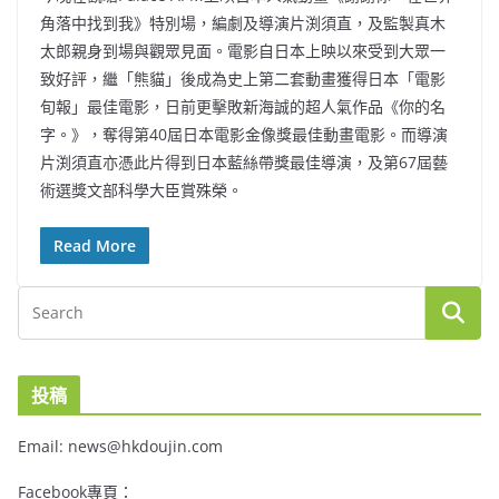
角落中找到我》特別場，編劇及導演片渕須直，及監製真木
太郎親身到場與觀眾見面。電影自日本上映以來受到大眾一
致好評，繼「熊貓」後成為史上第二套動畫獲得日本「電影
旬報」最佳電影，日前更擊敗新海誠的超人氣作品《你的名
字。》，奪得第40屆日本電影金像獎最佳動畫電影。而導演
片渕須直亦憑此片得到日本藍絲帶獎最佳導演，及第67屆藝
術選獎文部科學大臣賞殊榮。
Read More
投稿
Email: news@hkdoujin.com
Facebook專頁：