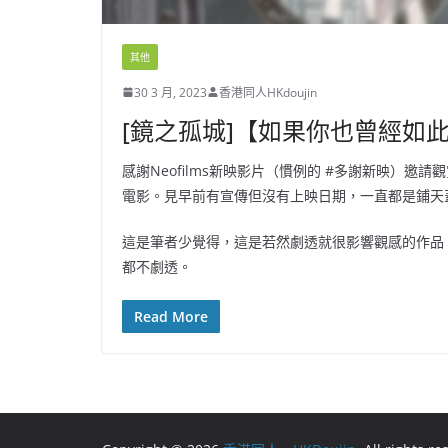
其他
30 3 月, 2023
香港同人HKdoujin
[鏡之孤城]【如果你也曾經如
感謝Neofilms新映影片（慣例的 #多謝新映）
電影。見早前有宣傳但沒有上映日期，一直都是鋪天
這是筆者少覺得，這是若然劇透就很影響觀感的作品
都不劇透。
Read More