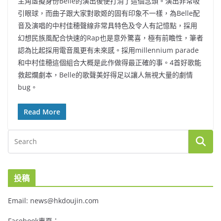
主角虛擬身份Belle的演出後便打消了這個念頭。演出非常吸
引眼球，而曲子跟大家對歌姬的固有印象不一樣，為Belle配
音及演唱的中村佳穂聲線非常具特色及令人有記憶點，採用
幻想民族風配合快速的Rap也是意外驚喜，極有前瞻性，筆者
認為比起採用電音風更有未來感。採用millennium parade
和中村佳穂這個組合大概是此作做得最正確的事。4首好歌能
救起爛劇本，Belle的歌聲美好得足以讓人無視大量的劇情
bug。
Read More
投稿
Email: news@hkdoujin.com
Facebook專頁：