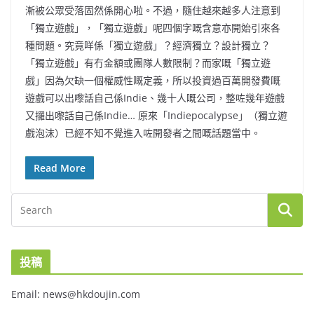
漸被公眾受落固然係開心啦。不過，隨住越來越多人注意到
「獨立遊戲」，「獨立遊戲」呢四個字嘅含意亦開始引來各
種問題。究竟咩係「獨立遊戲」？經濟獨立？設計獨立？
「獨立遊戲」有冇金額或團隊人數限制？而家嘅「獨立遊
戲」因為欠缺一個權威性嘅定義，所以投資過百萬開發費嘅
遊戲可以出嚟話自己係Indie、幾十人嘅公司，整咗幾年遊戲
又攞出嚟話自己係Indie… 原來「Indiepocalypse」（獨立遊
戲泡沫）已經不知不覺進入咗開發者之間嘅話題當中。
Read More
投稿
Email: news@hkdoujin.com