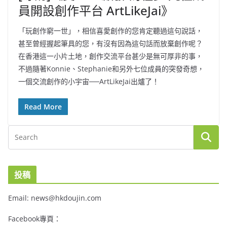
員開設創作平台 ArtLikeJai》
「玩創作窮一世」，相信喜愛創作的您肯定聽過這句說話，
甚至曾經握起筆具的您，有沒有因為這句話而放棄創作呢？
在香港這一小片土地，創作交流平台甚少是無可厚非的事，
不過隨著Konnie、Stephanie和另外七位成員的突發奇想，
一個交流創作的小宇宙──ArtLikeJai出爐了！
Read More
投稿
Email: news@hkdoujin.com
Facebook專頁：