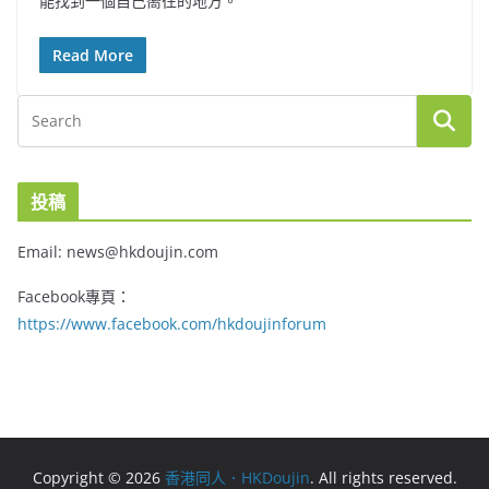
能找到一個自己嚮往的地方。
Read More
投稿
Email: news@hkdoujin.com
Facebook專頁：
https://www.facebook.com/hkdoujinforum
Copyright © 2026
香港同人．HKDoujin
. All rights reserved.