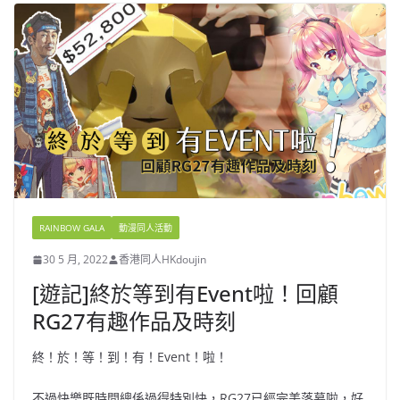
RAINBOW GALA
動漫同人活動
30 5 月, 2022
香港同人HKdoujin
[遊記]終於等到有Event啦！回顧
RG27有趣作品及時刻
終！於！等！到！有！Event！啦！
不過快樂既時間總係過得特別快，RG27已經完美落幕啦，好