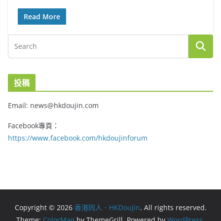
Read More
投稿
Email: news@hkdoujin.com
Facebook專頁：
https://www.facebook.com/hkdoujinforum
Copyright © 2026
香港同人．HKDoujin
. All rights reserved.
Theme:
ColorMag
by ThemeGrill. Powered by
WordPress
.