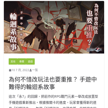
其他
專欄
遊戲
10 7 月, 2022
一弦
為何不惜改玩法也要重推？ 手遊中
難得的輪迴系故事
這次「永7」的回歸，把前作的RPG戰鬥元素一舉改成放置型
手機遊戲重新推出。根據推關卡的進度，玩家會獲得新的道