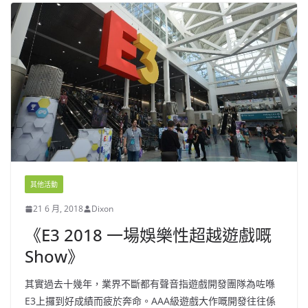
其他活動
21 6 月, 2018
Dixon
《E3 2018 一場娛樂性超越遊戲嘅
Show》
其實過去十幾年，業界不斷都有聲音指遊戲開發團隊為咗喺
E3上攞到好成績而疲於奔命。AAA級遊戲大作嘅開發往往係